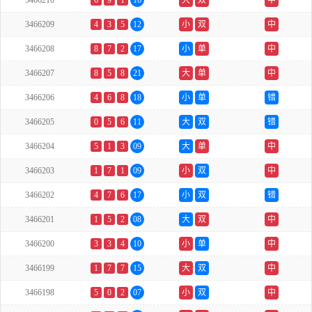
3466210
6
9
1
16
大
双
中
3466209
4
3
5
12
小
双
中
3466208
8
7
2
17
小
单
中
3466207
8
5
8
21
大
单
中
3466206
4
6
8
18
小
单
错
3466205
0
5
6
11
大
双
错
3466204
5
1
3
09
大
单
中
3466203
1
7
1
09
小
双
中
3466202
4
7
6
17
小
双
错
3466201
1
5
2
08
大
双
中
3466200
3
3
4
10
小
单
中
3466199
1
7
7
15
大
双
中
3466198
5
0
2
07
小
双
中