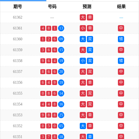
期号
号码
预测
结果
61362
---
大
单
---
61361
4
8
1
13
小
单
中
61360
1
2
6
09
大
双
错
61359
3
6
6
15
大
双
中
61358
9
6
4
19
小
双
错
61357
8
6
6
20
大
双
中
61356
6
4
9
19
大
单
中
61355
0
8
6
14
大
双
中
61354
4
4
8
16
大
双
中
61353
9
8
8
25
大
单
中
61352
0
5
0
05
大
单
中
61351
3
7
8
18
大
单
中