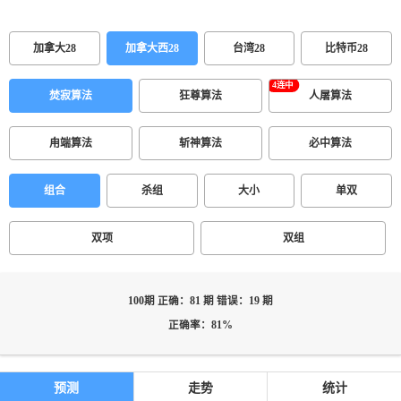
加拿大28
加拿大西28
台湾28
比特币28
焚寂算法
狂尊算法
人屠算法
甪端算法
斩神算法
必中算法
组合
杀组
大小
单双
双项
双组
100期 正确：81 期 错误：19 期
正确率：81%
预测
走势
统计