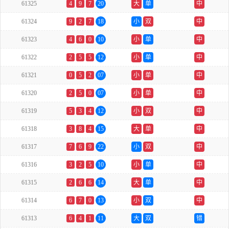
61325
4
9
7
20
大
单
中
61324
9
2
7
18
小
双
中
61323
4
6
0
10
小
单
中
61322
2
5
5
12
小
单
中
61321
0
5
2
07
小
单
中
61320
2
5
0
07
小
单
中
61319
5
3
4
12
小
双
中
61318
3
8
4
15
大
单
中
61317
7
6
9
22
小
双
中
61316
3
2
5
10
小
单
中
61315
2
6
6
14
大
单
中
61314
6
7
0
13
小
双
中
61313
6
4
1
11
大
双
错