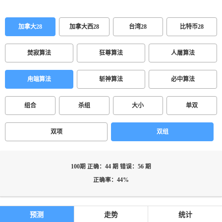
加拿大28
加拿大西28
台湾28
比特币28
焚寂算法
狂尊算法
人屠算法
甪端算法
斩神算法
必中算法
组合
杀组
大小
单双
双项
双组
100期 正确：44 期 错误：56 期
正确率：44%
预测
走势
统计