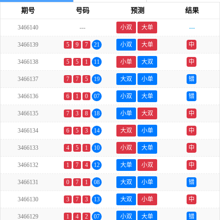
期号
号码
预测
结果
3466140
---
小双
大单
---
3466139
5
9
7
21
小双
大单
中
3466138
5
5
1
11
小单
大双
中
3466137
7
7
5
19
大双
小单
错
3466136
6
1
0
07
小双
大单
错
3466135
7
3
8
18
小单
大双
中
3466134
6
5
3
14
大双
小单
中
3466133
4
5
1
10
小双
大单
中
3466132
1
7
4
12
大单
小双
中
3466131
0
7
1
08
大双
小单
错
3466130
3
7
3
13
大双
小单
中
3466129
1
4
2
07
小双
大单
错