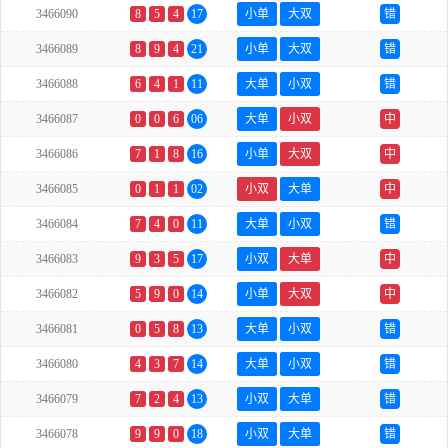
3466090
8
5
4
17
小单
大双
错
3466089
8
9
4
21
小单
大双
错
3466088
6
4
1
11
大单
小双
错
3466087
0
0
6
06
大单
小双
中
3466086
7
1
8
16
小单
大双
中
3466085
0
1
1
02
小双
大单
中
3466084
7
4
0
11
大单
小双
错
3466083
9
3
5
17
小双
大单
中
3466082
5
9
0
14
小单
大双
中
3466081
0
5
8
13
大单
小双
错
3466080
4
3
7
14
大单
小双
错
3466079
7
2
4
13
小双
大单
错
3466078
9
9
0
18
小双
大单
错