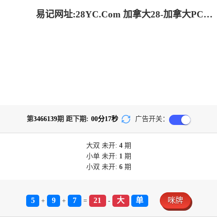
易记网址:28YC.Com 加拿大28-加拿大PC-加拿大pc预测结果走势|加拿大28预测开奖官网咪牌|飞飞28加拿大在线预测_专注研究!
第
3466139
期 距下期:
00
分
17
秒
广告开关：
大双
未开:
4
期
小单
未开:
1
期
小双
未开:
6
期
5
9
7
21
大
单
咪牌
+
+
=
-