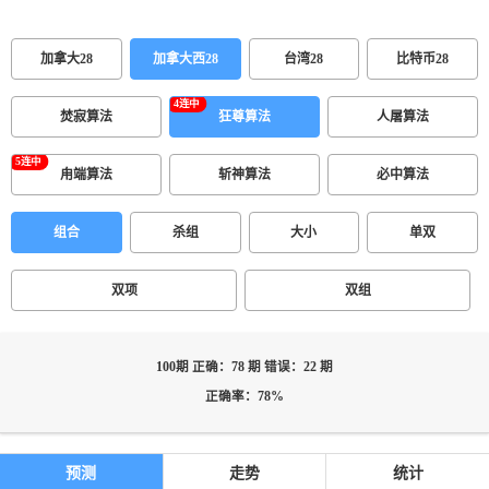
加拿大28
加拿大西28
台湾28
比特币28
焚寂算法
狂尊算法
人屠算法
甪端算法
斩神算法
必中算法
组合
杀组
大小
单双
双项
双组
100期 正确：78 期 错误：22 期
正确率：78%
预测
走势
统计