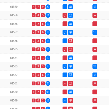
61560
4
7
9
20
小
单
错
61559
2
4
5
11
小
双
中
61558
2
2
6
10
小
单
中
61557
9
3
6
18
小
单
错
61556
7
3
8
18
小
双
中
61555
5
0
5
10
小
双
中
61554
4
5
3
12
小
单
中
61553
2
9
3
14
小
单
错
61552
4
5
6
15
小
双
错
61551
8
9
3
20
大
双
中
61550
1
2
5
08
小
单
中
61549
9
0
2
11
大
单
中