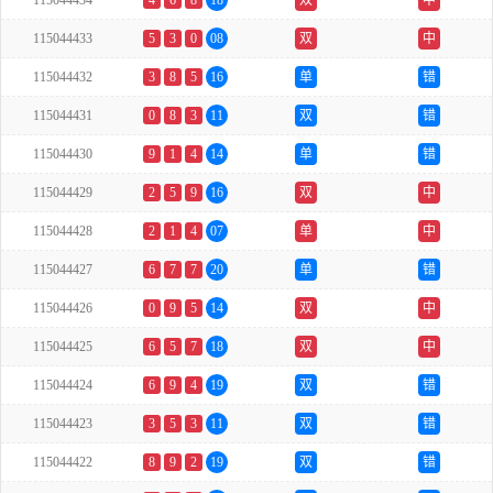
115044434
4
6
8
18
双
中
115044433
5
3
0
08
双
中
115044432
3
8
5
16
单
错
115044431
0
8
3
11
双
错
115044430
9
1
4
14
单
错
115044429
2
5
9
16
双
中
115044428
2
1
4
07
单
中
115044427
6
7
7
20
单
错
115044426
0
9
5
14
双
中
115044425
6
5
7
18
双
中
115044424
6
9
4
19
双
错
115044423
3
5
3
11
双
错
115044422
8
9
2
19
双
错