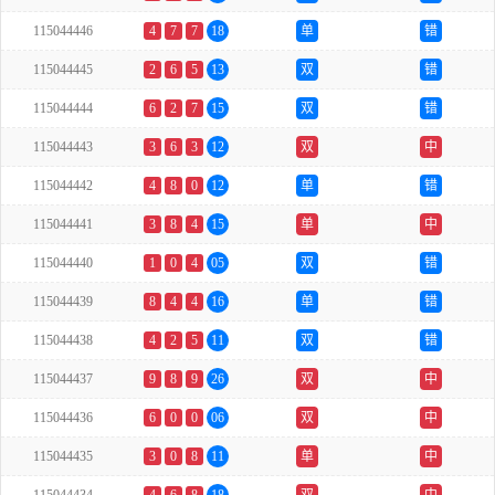
115044446
4
7
7
18
单
错
115044445
2
6
5
13
双
错
115044444
6
2
7
15
双
错
115044443
3
6
3
12
双
中
115044442
4
8
0
12
单
错
115044441
3
8
4
15
单
中
115044440
1
0
4
05
双
错
115044439
8
4
4
16
单
错
115044438
4
2
5
11
双
错
115044437
9
8
9
26
双
中
115044436
6
0
0
06
双
中
115044435
3
0
8
11
单
中