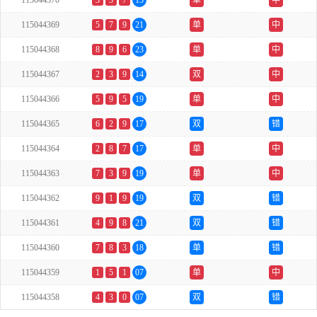
115044370
3
5
7
15
单
中
115044369
5
7
9
21
单
中
115044368
8
9
6
23
单
中
115044367
2
3
9
14
双
中
115044366
5
9
5
19
单
中
115044365
6
2
9
17
双
错
115044364
2
8
7
17
单
中
115044363
7
3
9
19
单
中
115044362
9
1
9
19
双
错
115044361
4
9
8
21
双
错
115044360
7
8
3
18
单
错
115044359
1
5
1
07
单
中
115044358
4
3
0
07
双
错