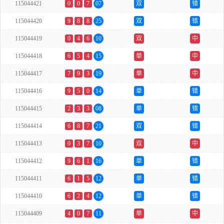
115044421
0
0
7
07
双
错
115044420
9
8
8
25
双
错
115044419
0
4
6
10
双
中
115044418
6
5
4
15
单
中
115044417
7
9
3
19
单
中
115044416
9
5
0
14
单
错
115044415
2
3
3
08
单
错
115044414
6
8
7
21
双
错
115044413
0
3
7
10
双
中
115044412
9
6
1
16
单
错
115044411
6
1
5
12
单
错
115044410
6
2
4
12
单
错
115044409
4
0
7
11
单
中