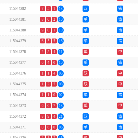
115044382
7
5
1
13
双
错
115044381
8
0
2
10
单
错
115044380
9
0
1
10
单
错
115044379
6
5
5
16
单
错
115044378
2
5
4
11
单
中
115044377
6
4
0
10
单
错
115044376
1
1
4
06
双
中
115044375
1
2
5
08
双
中
115044374
1
1
0
02
单
错
115044373
6
0
7
13
单
中
115044372
8
9
4
21
双
错
115044371
0
6
0
06
单
错