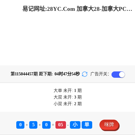
易记网址:28YC.Com 加拿大28-加拿大PC-加拿大pc预测结果走势|加拿大28预测开奖官网咪牌|飞飞28加拿大在线预测_专注研究!
第
115044457
期 距下期:
04
时
47
分
54
秒
广告开关：
大单
未开:
1
期
大双
未开:
3
期
小双
未开:
2
期
0
5
0
05
小
单
咪牌
+
+
=
-