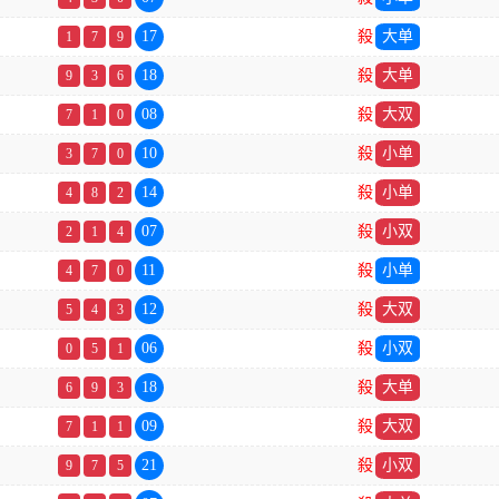
17
殺
大单
1
7
9
18
殺
大单
9
3
6
08
殺
大双
7
1
0
10
殺
小单
3
7
0
14
殺
小单
4
8
2
07
殺
小双
2
1
4
11
殺
小单
4
7
0
12
殺
大双
5
4
3
06
殺
小双
0
5
1
18
殺
大单
6
9
3
09
殺
大双
7
1
1
21
殺
小双
9
7
5