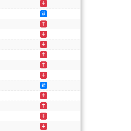
中
错
中
中
中
中
中
中
错
中
中
中
中