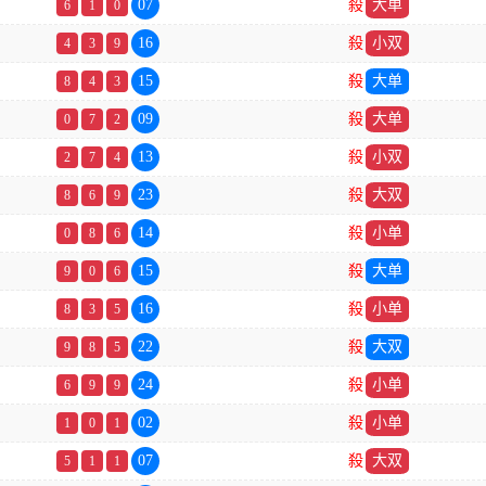
07
殺
大单
6
1
0
16
殺
小双
4
3
9
15
殺
大单
8
4
3
09
殺
大单
0
7
2
13
殺
小双
2
7
4
23
殺
大双
8
6
9
14
殺
小单
0
8
6
15
殺
大单
9
0
6
16
殺
小单
8
3
5
22
殺
大双
9
8
5
24
殺
小单
6
9
9
02
殺
小单
1
0
1
07
殺
大双
5
1
1