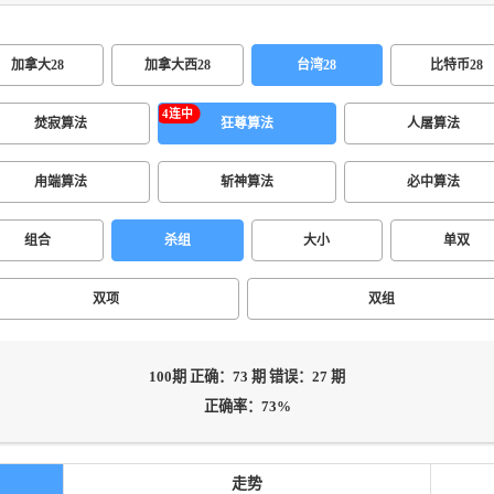
加拿大28
加拿大西28
台湾28
比特币28
焚寂算法
狂尊算法
人屠算法
甪端算法
斩神算法
必中算法
组合
杀组
大小
单双
双项
双组
100期 正确：73 期 错误：27 期
正确率：73%
走势