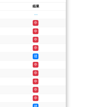
结果
---
中
中
中
中
错
中
中
中
中
中
错