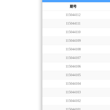
期号
115044112
115044111
115044110
115044109
115044108
115044107
115044106
115044105
115044104
115044103
115044102
115044101