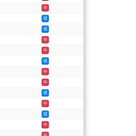
中
错
错
中
中
错
中
中
错
中
错
中
中