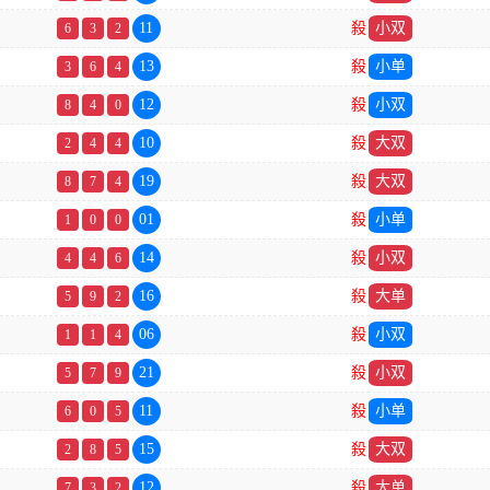
11
殺
小双
6
3
2
13
殺
小单
3
6
4
12
殺
小双
8
4
0
10
殺
大双
2
4
4
19
殺
大双
8
7
4
01
殺
小单
1
0
0
14
殺
小双
4
4
6
16
殺
大单
5
9
2
06
殺
小双
1
1
4
21
殺
小双
5
7
9
11
殺
小单
6
0
5
15
殺
大双
2
8
5
12
殺
大单
7
3
2