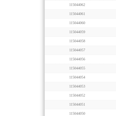
115044062
115044061
115044060
115044059
115044058
115044057
115044056
115044055
115044054
115044053
115044052
115044051
115044050