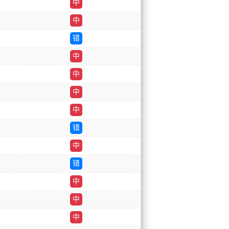
中
中
错
中
中
中
中
错
中
错
中
中
中