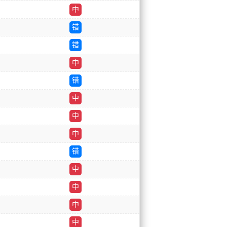
中
错
错
中
错
中
中
中
错
中
中
中
中