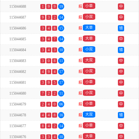
小单
115044688
1
9
9
19
殺
中
小双
115044687
9
3
2
14
殺
中
大单
115044686
3
4
8
15
殺
错
大单
115044685
3
4
7
14
殺
中
小双
115044684
3
4
3
10
殺
错
大双
115044683
3
0
8
11
殺
中
小双
115044682
4
9
4
17
殺
中
小单
115044681
3
9
5
17
殺
中
小双
115044680
7
2
2
11
殺
中
小单
115044679
2
4
0
06
殺
中
大双
115044678
4
4
8
16
殺
错
小单
115044677
8
4
2
14
殺
中
大单
115044676
3
3
4
10
殺
中