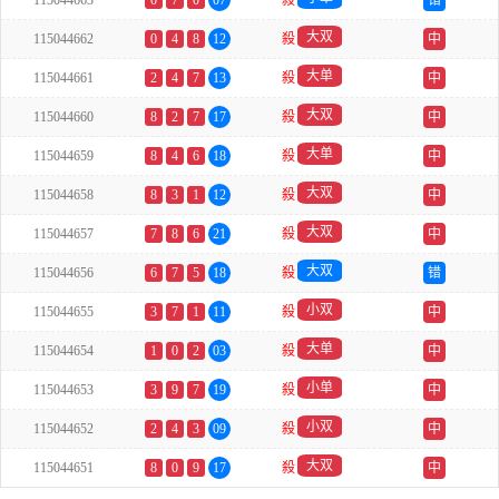
115044663
0
7
0
07
殺
错
大双
115044662
0
4
8
12
殺
中
大单
115044661
2
4
7
13
殺
中
大双
115044660
8
2
7
17
殺
中
大单
115044659
8
4
6
18
殺
中
大双
115044658
8
3
1
12
殺
中
大双
115044657
7
8
6
21
殺
中
大双
115044656
6
7
5
18
殺
错
小双
115044655
3
7
1
11
殺
中
大单
115044654
1
0
2
03
殺
中
小单
115044653
3
9
7
19
殺
中
小双
115044652
2
4
3
09
殺
中
大双
115044651
8
0
9
17
殺
中