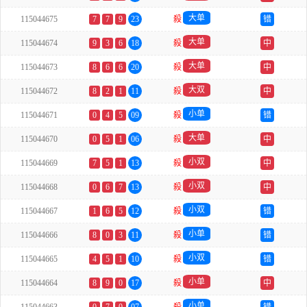
大单
115044675
7
7
9
23
殺
错
大单
115044674
9
3
6
18
殺
中
大单
115044673
8
6
6
20
殺
中
大双
115044672
8
2
1
11
殺
中
小单
115044671
0
4
5
09
殺
错
大单
115044670
0
5
1
06
殺
中
小双
115044669
7
5
1
13
殺
中
小双
115044668
0
6
7
13
殺
中
小双
115044667
1
6
5
12
殺
错
小单
115044666
8
0
3
11
殺
错
小双
115044665
4
5
1
10
殺
错
小单
115044664
8
9
0
17
殺
中
小单