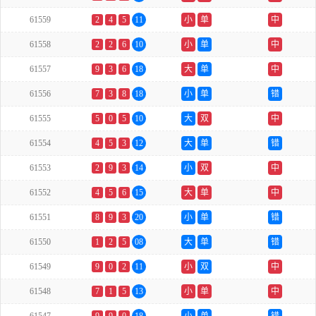
61559
2
4
5
11
小
单
中
61558
2
2
6
10
小
单
中
61557
9
3
6
18
大
单
中
61556
7
3
8
18
小
单
错
61555
5
0
5
10
大
双
中
61554
4
5
3
12
大
单
错
61553
2
9
3
14
小
双
中
61552
4
5
6
15
大
单
中
61551
8
9
3
20
小
单
错
61550
1
2
5
08
大
单
错
61549
9
0
2
11
小
双
中
61548
7
1
5
13
小
单
中