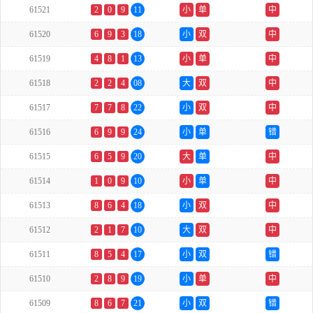
61521
2
0
9
11
小
单
中
61520
6
9
3
18
小
双
中
61519
4
8
1
13
小
单
中
61518
2
2
4
08
大
双
中
61517
7
7
8
22
小
双
中
61516
6
9
9
24
小
单
错
61515
6
5
9
20
大
单
中
61514
1
0
9
10
小
单
中
61513
8
6
4
18
小
双
中
61512
2
1
7
10
大
双
中
61511
8
5
4
17
小
双
错
61510
2
8
9
19
小
单
中
61509
8
6
7
21
小
双
错