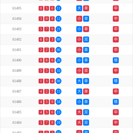
61495
0
5
6
11
大
单
中
61494
3
0
9
12
小
单
中
61493
5
7
9
21
小
单
中
61492
6
0
3
09
小
双
中
61491
2
2
2
06
小
单
中
61490
9
8
9
26
小
单
错
61489
5
5
0
10
小
双
中
61488
1
3
4
08
大
单
错
61487
4
2
7
13
大
单
中
61486
4
5
9
18
小
单
错
61485
4
5
6
15
大
双
中
61484
3
7
9
19
大
双
中