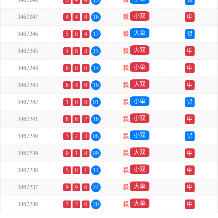
3467248
5
4
4
13
殺
错
小双
3467247
4
4
8
16
殺
中
大单
3467246
5
8
4
17
殺
错
大双
3467245
4
8
3
15
殺
中
小单
3467244
6
8
0
14
殺
中
大双
3467243
6
4
9
19
殺
中
小单
3467242
1
0
0
01
殺
错
小双
3467241
8
6
2
16
殺
中
小双
3467240
3
2
3
08
殺
错
大双
3467239
0
1
8
09
殺
中
小双
3467238
5
8
1
14
殺
中
大单
3467237
9
9
6
24
殺
中
大单
3467236
7
7
6
20
殺
中