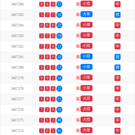
小双
3467286
9
4
4
17
殺
中
大单
3467285
5
7
7
19
殺
错
小单
3467284
9
6
8
23
殺
中
小单
3467283
3
7
9
19
殺
中
小双
3467282
7
2
4
13
殺
中
小双
3467281
2
8
0
10
殺
错
小单
3467280
5
1
5
11
殺
错
小单
3467279
6
6
2
14
殺
中
小单
3467278
6
9
6
21
殺
中
大双
3467277
1
8
2
11
殺
中
大双
3467276
7
3
9
19
殺
中
大双
3467275
5
1
2
08
殺
中
大单
3467274
1
0
1
02
殺
中