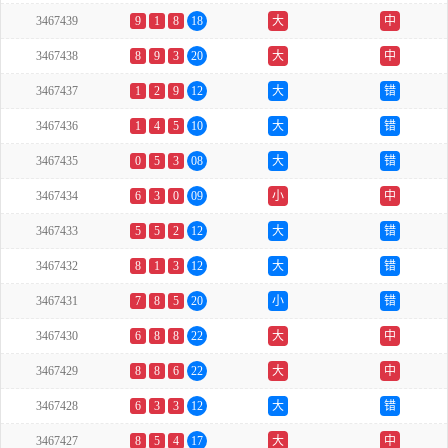
3467439
9
1
8
18
大
中
3467438
8
9
3
20
大
中
3467437
1
2
9
12
大
错
3467436
1
4
5
10
大
错
3467435
0
5
3
08
大
错
3467434
6
3
0
09
小
中
3467433
5
5
2
12
大
错
3467432
8
1
3
12
大
错
3467431
7
8
5
20
小
错
3467430
6
8
8
22
大
中
3467429
8
8
6
22
大
中
3467428
6
3
3
12
大
错
3467427
8
5
4
17
大
中