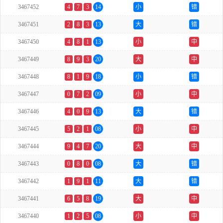
3467452
4
7
3
14
小
错
3467451
2
8
3
13
大
错
3467450
4
8
1
13
小
中
3467449
8
9
3
20
大
中
3467448
8
1
9
18
小
错
3467447
0
7
2
09
小
中
3467446
4
0
9
13
大
错
3467445
5
2
1
08
小
中
3467444
9
4
7
20
大
中
3467443
0
8
0
08
大
错
3467442
1
9
1
11
大
错
3467441
6
5
8
19
大
中
3467440
1
2
5
08
小
中