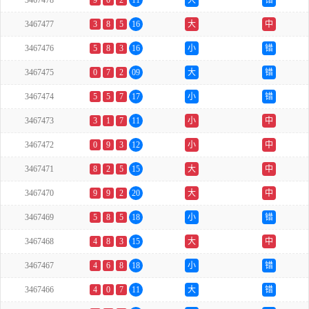
3467478
9
0
2
11
大
错
3467477
3
8
5
16
大
中
3467476
5
8
3
16
小
错
3467475
0
7
2
09
大
错
3467474
5
5
7
17
小
错
3467473
3
1
7
11
小
中
3467472
0
9
3
12
小
中
3467471
8
2
5
15
大
中
3467470
9
9
2
20
大
中
3467469
5
8
5
18
小
错
3467468
4
8
3
15
大
中
3467467
4
6
8
18
小
错
3467466
4
0
7
11
大
错