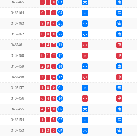
3467465
2
1
0
03
大
错
3467464
0
1
4
05
大
错
3467463
8
9
4
21
小
错
3467462
8
9
8
25
小
错
3467461
2
4
7
13
小
中
3467460
9
1
7
17
大
中
3467459
2
9
7
18
小
错
3467458
7
1
4
12
小
中
3467457
1
0
0
01
大
错
3467456
6
4
0
10
小
中
3467455
4
2
0
06
大
错
3467454
1
1
5
07
大
错
3467453
1
3
5
09
大
错