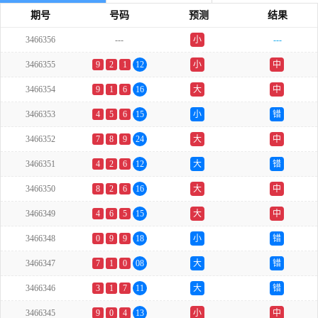
期号
号码
预测
结果
3466356
---
小
---
单
3466355
9
2
1
12
小
中
3466354
9
1
6
16
大
中
3466353
4
5
6
15
小
错
3466352
7
8
9
24
大
中
3466351
4
2
6
12
大
错
3466350
8
2
6
16
大
中
3466349
4
6
5
15
大
中
3466348
0
9
9
18
小
错
3466347
7
1
0
08
大
错
3466346
3
1
7
11
大
错
3466345
9
0
4
13
小
中