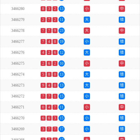
3466280
8
3
2
13
小
中
3466279
2
7
2
11
大
错
3466278
7
7
9
23
大
中
3466277
7
4
8
19
小
错
3466276
4
2
6
12
大
错
3466275
2
6
2
10
小
中
3466274
5
8
0
13
大
错
3466273
9
4
0
13
大
错
3466272
7
7
1
15
小
错
3466271
0
4
7
11
小
中
3466270
6
6
3
15
小
错
3466269
3
7
7
17
小
错