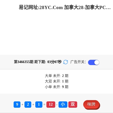
易记网址:28YC.Com 加拿大28-加拿大PC-加拿大pc预测结果走势|加拿大28预测开奖官网咪牌|飞飞28加拿大在线预测_专注研究!
第
3466355
期 距下期:
03
分
07
秒
广告开关：
大单
未开:
2
期
大双
未开:
1
期
小单
未开:
9
期
9
2
1
12
小
双
咪牌
+
+
=
-