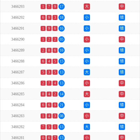
3466293
1
7
9
17
大
中
3466292
6
9
3
18
小
错
3466291
1
9
6
16
小
错
3466290
1
2
2
05
小
中
3466289
2
8
6
16
小
错
3466288
6
4
5
15
小
错
3466287
5
3
5
13
大
错
3466286
2
7
4
13
小
中
3466285
8
4
2
14
大
中
3466284
6
6
9
21
小
错
3466283
1
4
3
08
小
中
3466282
7
5
1
13
大
错
3466281
0
6
7
13
小
中