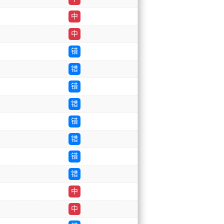
中
中
错
错
错
错
错
错
错
错
中
中