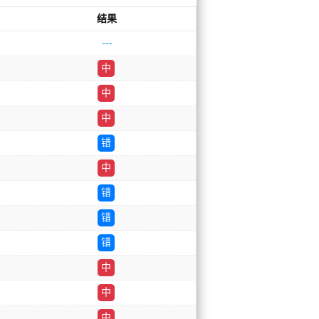
结果
---
中
中
中
错
中
错
错
错
中
中
中