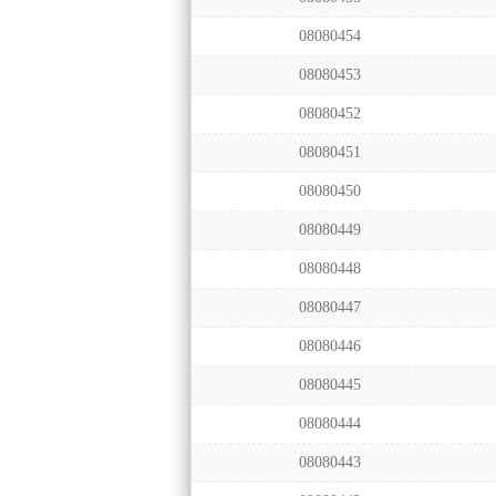
08080454
08080453
08080452
08080451
08080450
08080449
08080448
08080447
08080446
08080445
08080444
08080443