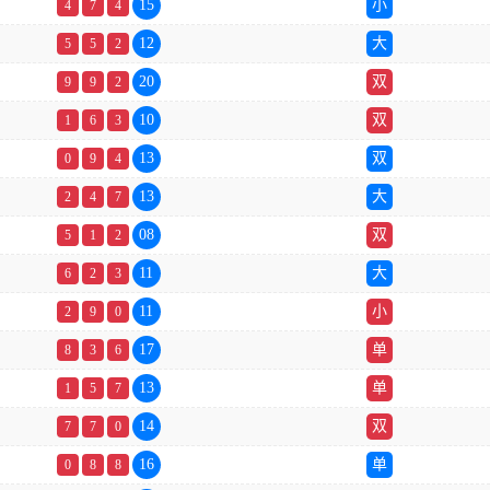
15
小
4
7
4
12
大
5
5
2
20
双
9
9
2
10
双
1
6
3
13
双
0
9
4
13
大
2
4
7
08
双
5
1
2
11
大
6
2
3
11
小
2
9
0
17
单
8
3
6
13
单
1
5
7
14
双
7
7
0
16
单
0
8
8