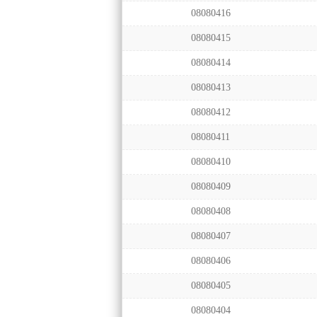
08080416
08080415
08080414
08080413
08080412
08080411
08080410
08080409
08080408
08080407
08080406
08080405
08080404