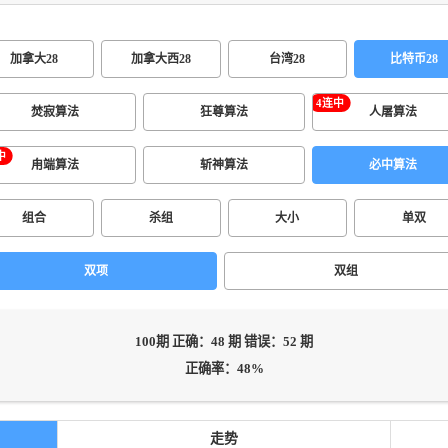
加拿大28
加拿大西28
台湾28
比特币28
焚寂算法
狂尊算法
人屠算法
甪端算法
斩神算法
必中算法
组合
杀组
大小
单双
双项
双组
100期 正确：48 期 错误：52 期
正确率：48%
走势