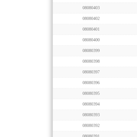
08080403
08080402
08080401
08080400
08080399
08080398
08080397
08080396
08080395
08080394
08080393
08080392
08080391