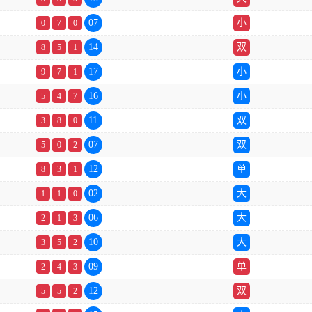
07
小
0
7
0
14
双
8
5
1
17
小
9
7
1
16
小
5
4
7
11
双
3
8
0
07
双
5
0
2
12
单
8
3
1
02
大
1
1
0
06
大
2
1
3
10
大
3
5
2
09
单
2
4
3
12
双
5
5
2