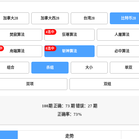
加拿大28
加拿大西28
台湾28
比特币28
焚寂算法
狂尊算法
人屠算法
甪端算法
斩神算法
必中算法
组合
杀组
大小
单双
双项
双组
100期 正确：73 期 错误：27 期
正确率：73%
走势