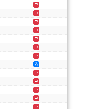
中
中
中
中
中
中
中
错
中
中
中
中
中