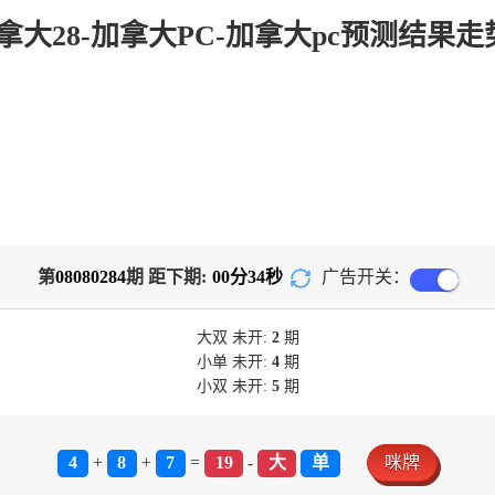
第
08080284
期 距下期:
00
分
34
秒
广告开关：
大双
未开:
2
期
小单
未开:
4
期
小双
未开:
5
期
4
+
8
+
7
=
19
-
大
单
咪牌