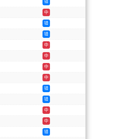
错
中
错
错
中
中
中
中
错
错
中
中
错