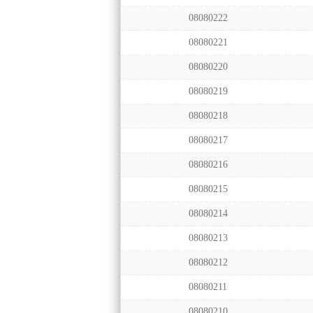
08080222
08080221
08080220
08080219
08080218
08080217
08080216
08080215
08080214
08080213
08080212
08080211
08080210