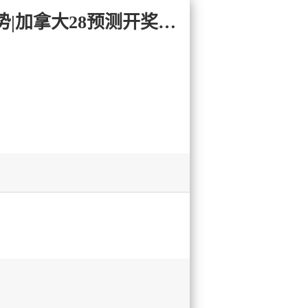
易记网址:28YC.Com 加拿大28-加拿大PC-加拿大pc预测结果走势|加拿大28预测开奖官网咪牌|飞飞28加拿大在线预测_专注研究!