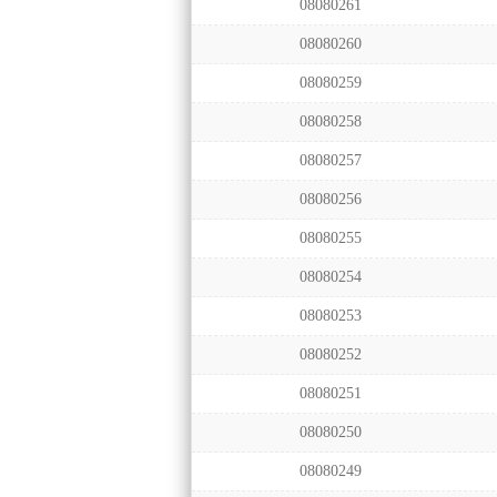
08080261
08080260
08080259
08080258
08080257
08080256
08080255
08080254
08080253
08080252
08080251
08080250
08080249