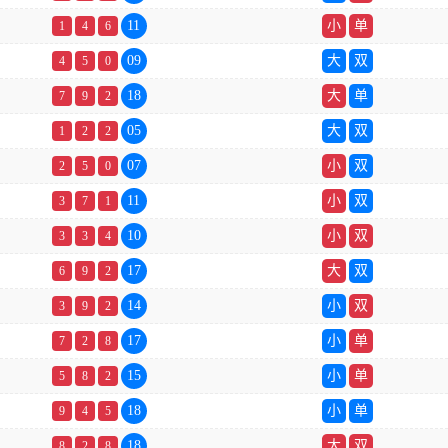
11
小
单
1
4
6
09
大
双
4
5
0
18
大
单
7
9
2
05
大
双
1
2
2
07
小
双
2
5
0
11
小
双
3
7
1
10
小
双
3
3
4
17
大
双
6
9
2
14
小
双
3
9
2
17
小
单
7
2
8
15
小
单
5
8
2
18
小
单
9
4
5
18
大
双
8
2
8