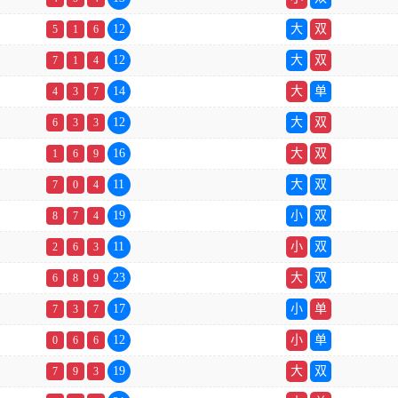
12
大
双
5
1
6
12
大
双
7
1
4
14
大
单
4
3
7
12
大
双
6
3
3
16
大
双
1
6
9
11
大
双
7
0
4
19
小
双
8
7
4
11
小
双
2
6
3
23
大
双
6
8
9
17
小
单
7
3
7
12
小
单
0
6
6
19
大
双
7
9
3