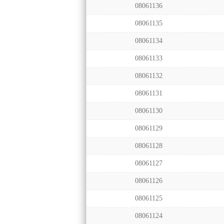
08061136
08061135
08061134
08061133
08061132
08061131
08061130
08061129
08061128
08061127
08061126
08061125
08061124