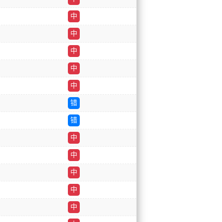
中
中
中
中
中
错
错
中
中
中
中
中