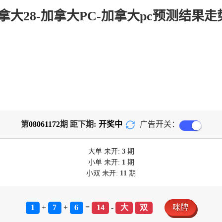
第
08061172
期 距下期:
开奖中
广告开关：
大单
未开:
3
期
小单
未开:
1
期
小双
未开:
11
期
1
+
7
+
6
=
14
-
大
双
咪牌