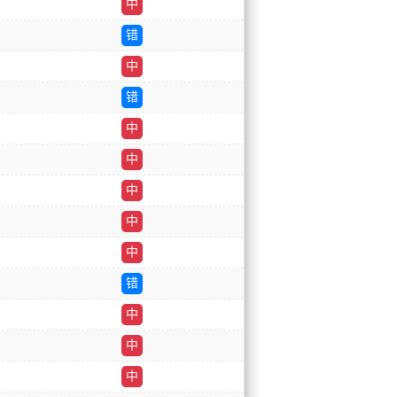
中
错
中
错
中
中
中
中
中
错
中
中
中