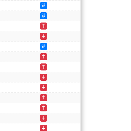
错
错
中
中
错
中
中
中
中
中
中
中
中