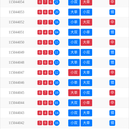
115044054
8
7
6
21
小双
大单
中
115044053
6
6
8
20
大单
小双
错
115044052
7
2
7
16
小单
大双
中
115044051
0
4
0
04
大双
小单
错
115044050
6
3
6
15
小双
大单
中
115044049
6
3
2
11
大单
小双
错
115044048
3
6
4
13
大单
小双
错
115044047
8
4
0
12
小双
大单
中
115044046
2
4
4
10
小单
大双
错
115044045
8
7
4
19
大单
小双
中
115044044
1
0
0
01
大双
小单
中
115044043
4
4
6
14
小双
大单
错
115044042
5
9
2
16
小双
大单
错