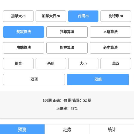
加拿大28
加拿大西28
台湾28
比特币28
焚寂算法
狂尊算法
人屠算法
甪端算法
斩神算法
必中算法
组合
杀组
大小
单双
双项
双组
100期 正确：48 期 错误：52 期
正确率：48%
预测
走势
统计