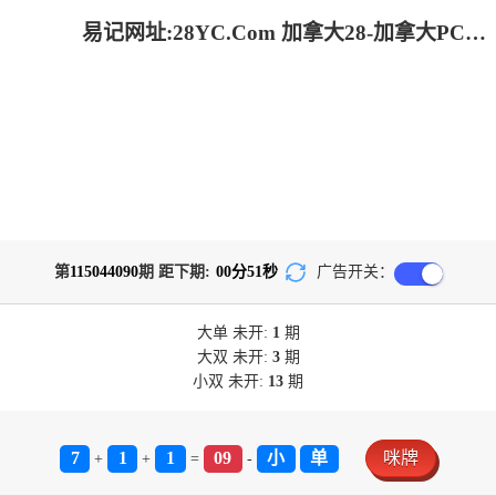
易记网址:28YC.Com 加拿大28-加拿大PC-加拿大pc预测结果走势|加拿大28预测开奖官网咪牌|飞飞28加拿大在线预测_专注研究!
第
115044090
期 距下期:
00
分
51
秒
广告开关：
大单
未开:
1
期
大双
未开:
3
期
小双
未开:
13
期
7
1
1
09
小
单
咪牌
+
+
=
-