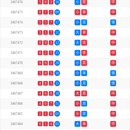
3467476
5
8
3
16
小
双
中
3467475
0
7
2
09
小
单
中
3467474
5
5
7
17
小
双
错
3467473
3
1
7
11
大
单
中
3467472
0
9
3
12
大
双
中
3467471
8
2
5
15
小
单
中
3467470
9
9
2
20
小
双
中
3467469
5
8
5
18
小
单
错
3467468
4
8
3
15
小
双
错
3467467
4
6
8
18
大
双
中
3467466
4
0
7
11
小
双
中
3467465
2
1
0
03
小
双
中
3467464
0
1
4
05
大
单
中