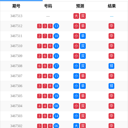
期号
号码
预测
结果
3467513
---
大
双
---
3467512
5
3
5
13
小
单
中
3467511
2
7
1
10
小
单
中
3467510
7
4
0
11
小
双
中
3467509
2
6
3
11
小
双
中
3467508
6
9
2
17
小
双
错
3467507
2
4
9
15
小
单
中
3467506
3
7
8
18
小
单
错
3467505
7
9
3
19
小
单
中
3467504
4
4
0
08
小
双
中
3467503
1
9
4
14
小
双
中
3467502
5
1
0
06
大
双
中