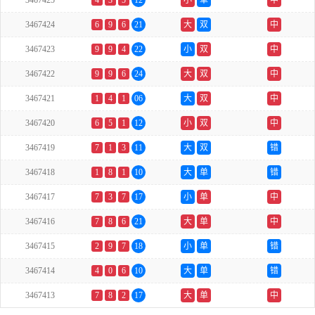
3467425
4
3
5
12
小
单
中
3467424
6
9
6
21
大
双
中
3467423
9
9
4
22
小
双
中
3467422
9
9
6
24
大
双
中
3467421
1
4
1
06
大
双
中
3467420
6
5
1
12
小
双
中
3467419
7
1
3
11
大
双
错
3467418
1
8
1
10
大
单
错
3467417
7
3
7
17
小
单
中
3467416
7
8
6
21
大
单
中
3467415
2
9
7
18
小
单
错
3467414
4
0
6
10
大
单
错
3467413
7
8
2
17
大
单
中