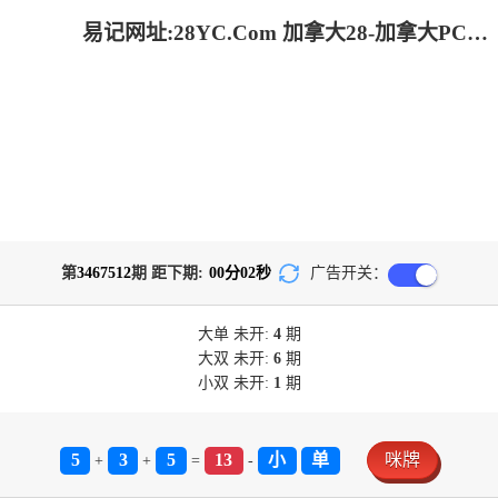
易记网址:28YC.Com 加拿大28-加拿大PC-加拿大pc预测结果走势|加拿大28预测开奖官网咪牌|飞飞28加拿大在线预测_专注研究!
第
3467512
期 距下期:
00
分
02
秒
广告开关：
大单
未开:
4
期
大双
未开:
6
期
小双
未开:
1
期
5
3
5
13
小
单
咪牌
+
+
=
-